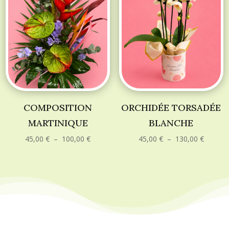
COMPOSITION
ORCHIDÉE TORSADÉE
MARTINIQUE
BLANCHE
Plage
Plage
45,00
€
–
100,00
€
45,00
€
–
130,00
€
de
de
prix :
prix :
45,00 €
45,00 €
à
à
100,00 €
130,00 