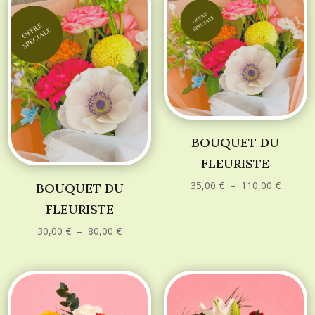
BOUQUET DU
FLEURISTE
Plage
35,00
€
–
110,00
€
BOUQUET DU
de
prix :
FLEURISTE
35,00 €
à
Plage
30,00
€
–
80,00
€
110,00 
de
prix :
30,00 €
à
80,00 €