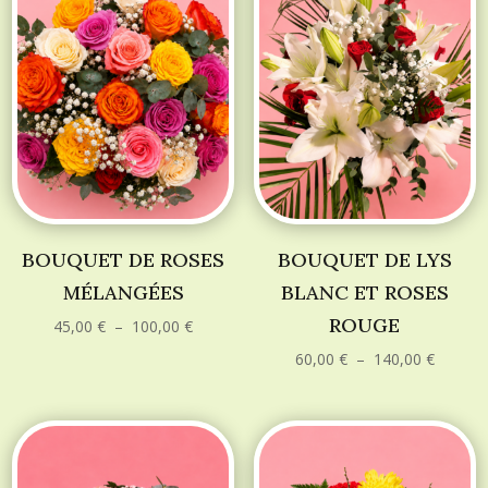
BOUQUET DE ROSES
BOUQUET DE LYS
MÉLANGÉES
BLANC ET ROSES
ROUGE
Plage
45,00
€
–
100,00
€
de
prix :
Plage
60,00
€
–
140,00
€
45,00 €
de
à
prix :
100,00 €
60,00 €
à
140,00 