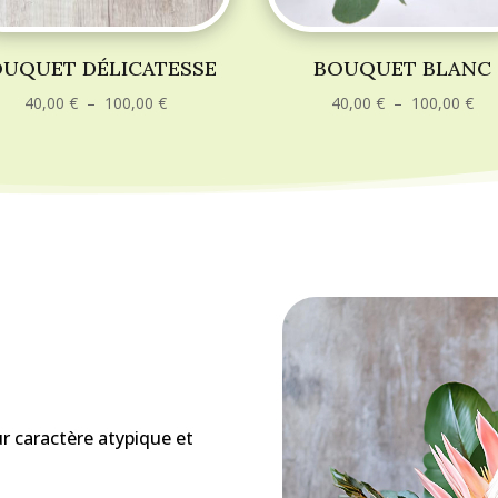
UQUET DÉLICATESSE
BOUQUET BLANC
Plage
Pla
40,00
€
–
100,00
€
40,00
€
–
100,00
€
de
de
prix :
prix
40,00 €
40,
à
à
100,00 €
100
r caractère atypique et