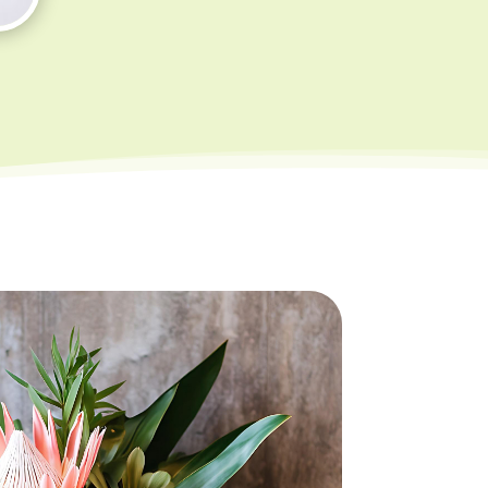
ge
 :
00 €
,00 €