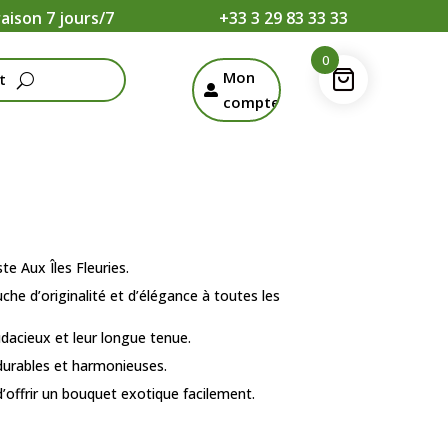
raison 7 jours/7
+33 3 29 83 33 33
0
Mon
t

compte
ste Aux Îles Fleuries.
e d’originalité et d’élégance à toutes les
udacieux et leur longue tenue.
durables et harmonieuses.
’offrir un bouquet exotique facilement.