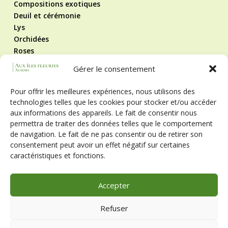
Compositions exotiques
Deuil et cérémonie
Lys
Orchidées
Roses
Roses éternelles
Gérer le consentement
Contact
Mentions légales
Pour offrir les meilleures expériences, nous utilisons des
Politique de cookies
technologies telles que les cookies pour stocker et/ou accéder
CGV
aux informations des appareils. Le fait de consentir nous
Suivez-nous !
permettra de traiter des données telles que le comportement
de navigation. Le fait de ne pas consentir ou de retirer son
consentement peut avoir un effet négatif sur certaines
caractéristiques et fonctions.
Horaires
Lun - Ven
9h - 12h et 14h - 19h
Accepter
Sam
9h - 19h
Dim
9h - 12h30
Refuser