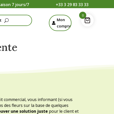
raison 7 jours/7
+33 3 29 83 33 33
0
Mon
t

compte
ente
oit commercial, vous informant (si vous
ns des fleurs sur la base de quelques
uver une solution juste
pour le client et