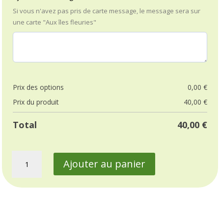
Si vous n'avez pas pris de carte message, le message sera sur
une carte "Aux îles fleuries"
Prix ​​des options
0,00
€
Prix ​​du produit
40,00
€
Total
40,00
€
quantité
Ajouter au panier
de
Bouquet
de
fleurs
mélangées