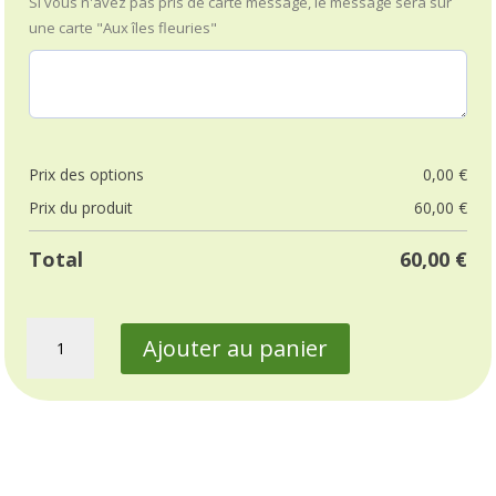
Si vous n'avez pas pris de carte message, le message sera sur
une carte "Aux îles fleuries"
Prix ​​des options
0,00
€
Prix ​​du produit
60,00
€
Total
60,00
€
quantité
Ajouter au panier
de
Bouquet
de
Lys
blanc
et