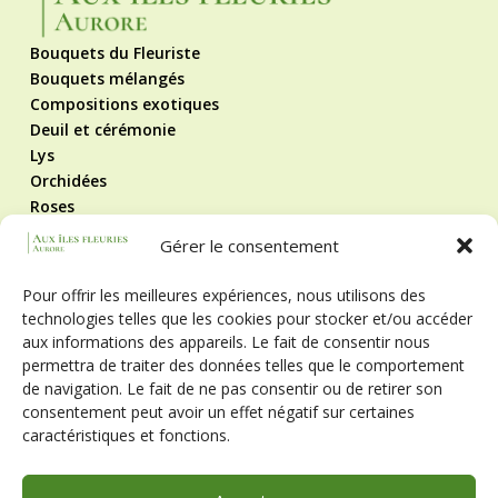
Bouquets du Fleuriste
Bouquets mélangés
Compositions exotiques
Deuil et cérémonie
Lys
Orchidées
Roses
Roses éternelles
Gérer le consentement
Contact
Mentions légales
Pour offrir les meilleures expériences, nous utilisons des
Politique de cookies
technologies telles que les cookies pour stocker et/ou accéder
CGV
aux informations des appareils. Le fait de consentir nous
Suivez-nous !
permettra de traiter des données telles que le comportement
de navigation. Le fait de ne pas consentir ou de retirer son
consentement peut avoir un effet négatif sur certaines
caractéristiques et fonctions.
Horaires
Lun - Ven
9h - 12h et 14h - 19h