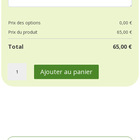
Prix ​​des options
0,00
€
Prix ​​du produit
65,00
€
Total
65,00
€
quantité
Ajouter au panier
de
Composition
exotique