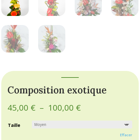
Composition exotique
Plage
45,00
€
–
100,00
€
de
prix :
Taille
45,00 €
à
Effacer