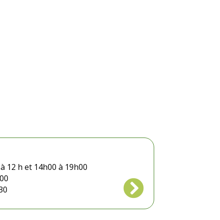
 à 12 h et 14h00 à 19h00
h00

30