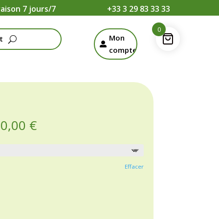
raison 7 jours/7
+33 3 29 83 33 33
0
Mon
t

compte
Plage
60,00
€
de
prix :
160,00 €
à
Effacer
360,00 €