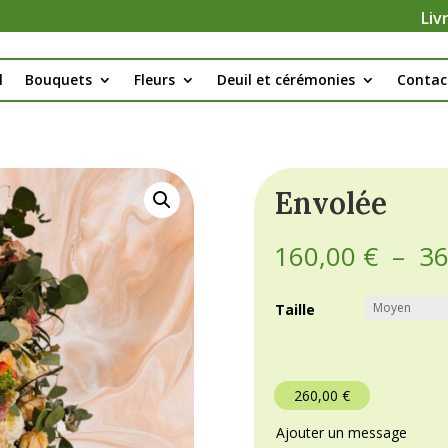
Liv
l
Bouquets
Fleurs
Deuil et cérémonies
Contac
Envolée
160,00
€
–
3
Taille
260,00
€
Ajouter un message