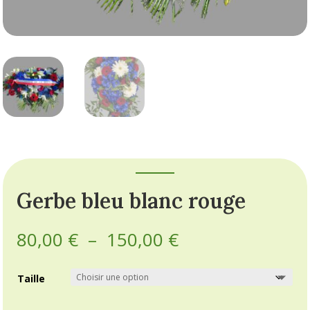
Gerbe bleu blanc rouge
Plage
80,00
€
–
150,00
€
de
prix :
Taille
80,00 €
à