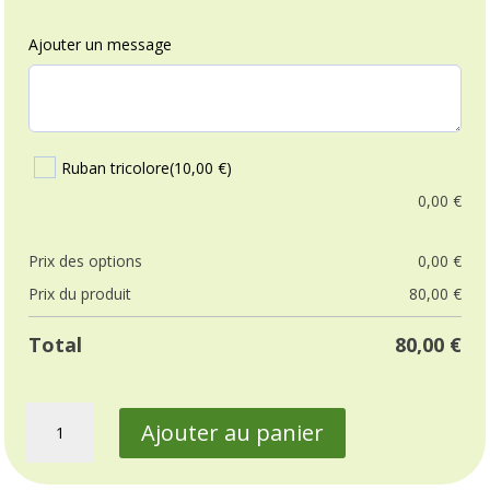
150,00 €
Ajouter un message
Ruban tricolore
(10,00 €)
0,00
€
Prix ​​des options
0,00
€
Prix ​​du produit
80,00
€
Total
80,00
€
quantité
Ajouter au panier
de
Gerbe
bleu