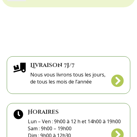
Lierre
en
forme
de
Coeur
Livraison 7j/7

Nous vous livrons tous les jours,

de tous les mois de l’année
Horaires

Lun – Ven : 9h00 à 12 h et 14h00 à 19h00
Sam : 9h00 – 19h00

Dim : 9h00 à 12h30