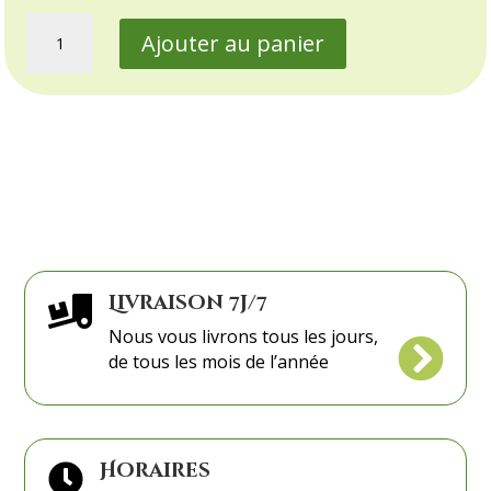
quantité
Ajouter au panier
de
Rose
sous
cloche
Livraison 7j/7

Nous vous livrons tous les jours,

de tous les mois de l’année
Horaires
