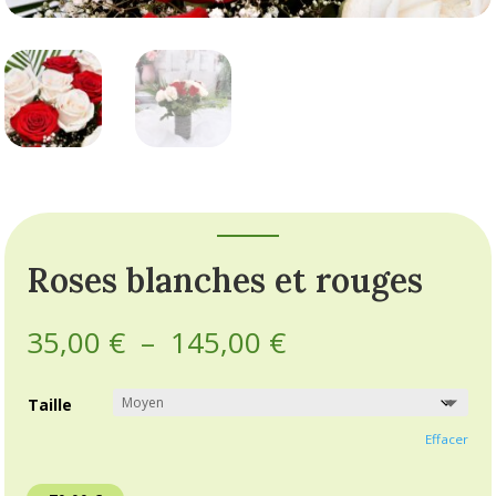
Roses blanches et rouges
Plage
35,00
€
–
145,00
€
de
prix :
Taille
35,00 €
à
Effacer
145,00 €