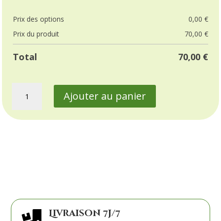
Prix ​​des options
0,00
€
Prix ​​du produit
70,00
€
Total
70,00
€
quantité
Ajouter au panier
de
Roses
blanches
et
rouges
Livraison 7j/7
