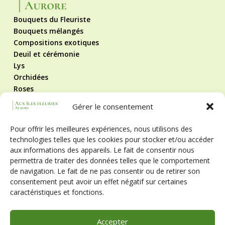
Bouquets du Fleuriste
Bouquets mélangés
Compositions exotiques
Deuil et cérémonie
Lys
Orchidées
Roses
Roses éternelles
Gérer le consentement
Contact
Mentions légales
Pour offrir les meilleures expériences, nous utilisons des
Politique de cookies
technologies telles que les cookies pour stocker et/ou accéder
CGV
aux informations des appareils. Le fait de consentir nous
Suivez-nous !
permettra de traiter des données telles que le comportement
de navigation. Le fait de ne pas consentir ou de retirer son
consentement peut avoir un effet négatif sur certaines
caractéristiques et fonctions.
Horaires
Lun - Ven
9h - 12h et 14h - 19h
Accepter