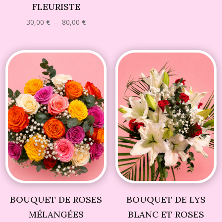
prix :
FLEURISTE
35,00 €
à
Plage
30,00
€
–
80,00
€
110,00 
de
prix :
30,00 €
à
80,00 €
BOUQUET DE ROSES
BOUQUET DE LYS
MÉLANGÉES
BLANC ET ROSES