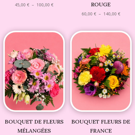
ROUGE
Plage
45,00
€
–
100,00
€
de
prix :
Plage
60,00
€
–
140,00
€
45,00 €
de
à
prix :
100,00 €
60,00 €
à
140,00 
BOUQUET DE FLEURS
BOUQUET FLEURS DE
MÉLANGÉES
FRANCE