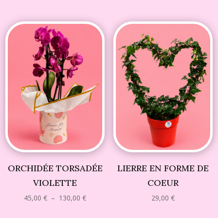
de
de
prix :
prix :
45,00 €
45,00 €
à
à
100,00 €
130,00 
ORCHIDÉE TORSADÉE
LIERRE EN FORME DE
VIOLETTE
COEUR
Plage
45,00
€
–
130,00
€
29,00
€
de
prix :
45,00 €