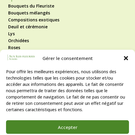
Bouquets du Fleuriste
Bouquets mélangés
Compositions exotiques
Deuil et cérémonie
Lys
Orchidées
Roses
Roses éternelles
Gérer le consentement
Contact
Mentions légales
Pour offrir les meilleures expériences, nous utilisons des
Politique de cookies
technologies telles que les cookies pour stocker et/ou
CGV
accéder aux informations des appareils. Le fait de consentir
Suivez-nous !
nous permettra de traiter des données telles que le
comportement de navigation. Le fait de ne pas consentir ou
de retirer son consentement peut avoir un effet négatif sur
certaines caractéristiques et fonctions.
Horaires
Lun - Ven
9h - 12h et 14h - 19h
Accepter
Sam
9h - 19h